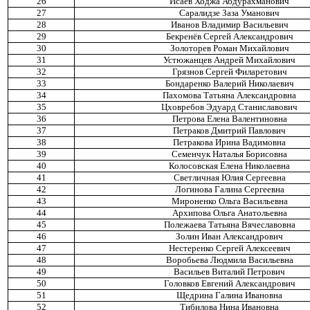
26
Исаев Ходжа Абдурахманович
27
Саралидзе Заза Уманович
28
Иванов Владимир Васильевич
29
Бекренёв Сергей Александрович
30
Золоторев Роман Михайлович
31
Устюжанцев Андрей Михайлович
32
Грязнов Сергей Филаретович
33
Бондаренко Валерий Николаевич
34
Пахомова Татьяна Александровна
35
Цховребов Эдуард Станиславович
36
Петрова Елена Валентиновна
37
Петраков Дмитрий Павлович
38
Петракова Ирина Вадимовна
39
Семенчук Наталья Борисовна
40
Колосовская Елена Николаевна
41
Светличная Юлия Сергеевна
42
Логинова Галина Сергеевна
43
Мироненко Ольга Васильевна
44
Архипова Ольга Анатольевна
45
Полежаева Татьяна Вячеславовна
46
Золин Иван Александрович
47
Нестеренко Сергей Алексеевич
48
Воробьева Людмила Васильевна
49
Васильев Виталий Петрович
50
Головков Евгений Александрович
51
Щедрина Галина Ивановна
52
Тибилова Нина Ивановна