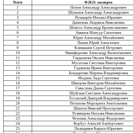
№п/п
Ф.И.О. эксперта
1
Попов Александр Александрович
2
Шувалов Александр Александрович
3
Пушкарёв Михаил Юрьевич
4
Данилова Людмила Николаевна
5
Шляхта Александр Брониславович
6
Аминов Мансур Сагитович
7
Юдин Александр Михайлович
8
Панин Юрий Алексеевич
9
Климашин Сергей Петрович
10
Никифоренко Александр Валентинович
11
Гладышева Оксана Николаевна
12
Мусатова Светлана Викторовна
13
Гаджиева Ирина Викторовна
14
Бондаренко Марина Владимировна
15
Модина Лада Сергеевна
16
Швецова Виктория Михайловна
17
Смыслова Диана Сергеевна
18
Шуйская Светлана Александровна
19
Тесовский Дмитрий Владимирович
20
Потапова Маргарита Анатольевна
21
Шапеев Николай Прохорович
22
Румянцева Наталья Николаевна
23
Чеченин Александр Федорович
24
Корбут Алексей Альбертович
25
Пальщиков Кирилл Юрьевич