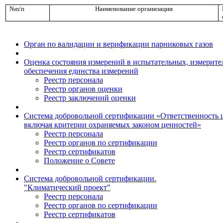
№п/п
Наименование организации
Орган по валидации и верификации парниковых газов
Оценка состояния измерений в испытательных, измерите
обеспечения единства измерений
Реестр персонала
Реестр органов оценки
Реестр заключений оценки
Система добровольной сертификации «Ответственность ц
включая критерии охраняемых законом ценностей»
Реестр персонала
Реестр органов по сертификации
Реестр сертификатов
Положение о Совете
Система добровольной сертификации.
"Климатический проект"
Реестр персонала
Реестр органов по сертификации
Реестр сертификатов