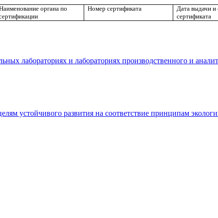
Наименование органа по
Номер сертификата
Дата выдачи и
сертификации
сертификата
льных лабораториях и лабораториях производственного и аналит
елям устойчивого развития на соответствие принципам экологи